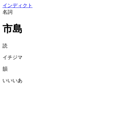
イン
ディクト
名詞
市島
読
イチジマ
韻
いいいあ