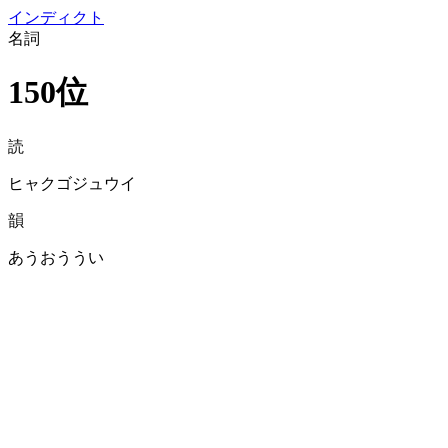
イン
ディクト
名詞
150位
読
ヒャクゴジュウイ
韻
あうおううい