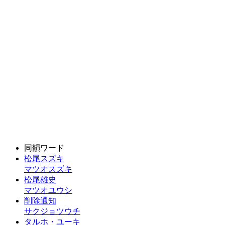
同韻ワード
松尾スズキ
マツオスズキ
松尾雄史
マツオユウシ
削除通知
サクジョツウチ
タルホ・ユーキ