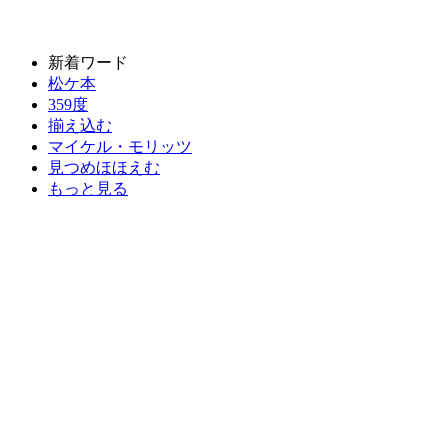
新着ワード
松ケ本
359度
揃え込む
マイケル・モリッツ
見つめほほえむ
もっと見る