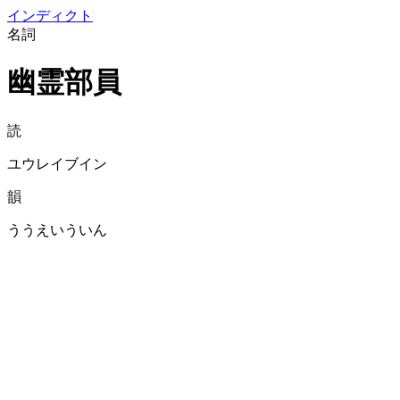
イン
ディクト
名詞
幽霊部員
読
ユウレイブイン
韻
ううえいういん