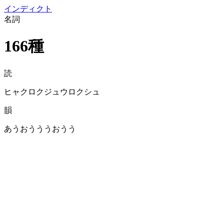
イン
ディクト
名詞
166種
読
ヒャクロクジュウロクシュ
韻
あうおうううおうう