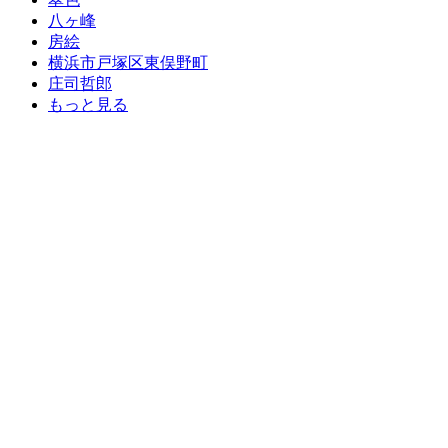
八ヶ峰
房絵
横浜市戸塚区東俣野町
庄司哲郎
もっと見る