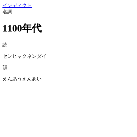
イン
ディクト
名詞
1100年代
読
センヒャクネンダイ
韻
えんあうえんあい