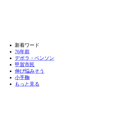
新着ワード
76年前
デボラ・ベンソン
甲賀市民
伸び悩みそう
小手鞠
もっと見る