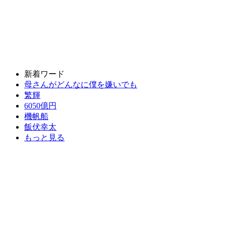
新着ワード
母さんがどんなに僕を嫌いでも
繁輝
6050億円
機帆船
飯伏幸太
もっと見る