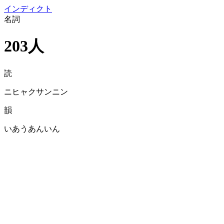
イン
ディクト
名詞
203人
読
ニヒャクサンニン
韻
いあうあんいん