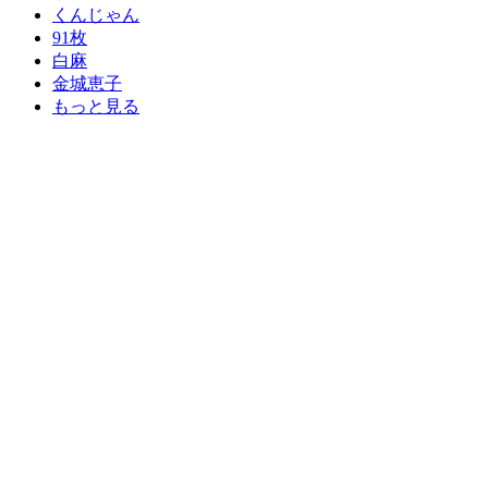
くんじゃん
91枚
白麻
金城恵子
もっと見る