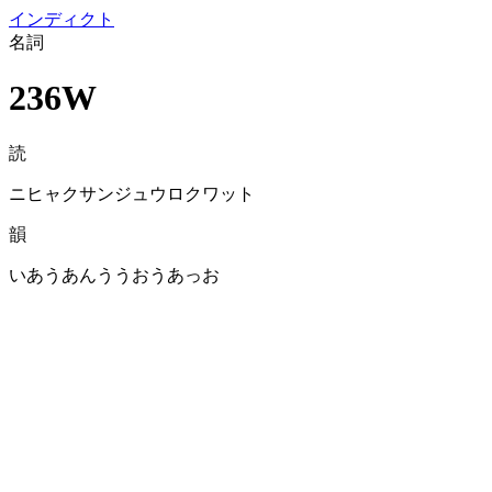
イン
ディクト
名詞
236W
読
ニヒャクサンジュウロクワット
韻
いあうあんううおうあっお