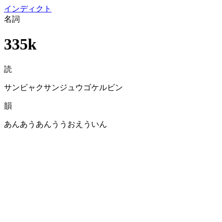
イン
ディクト
名詞
335k
読
サンビャクサンジュウゴケルビン
韻
あんあうあんううおえういん