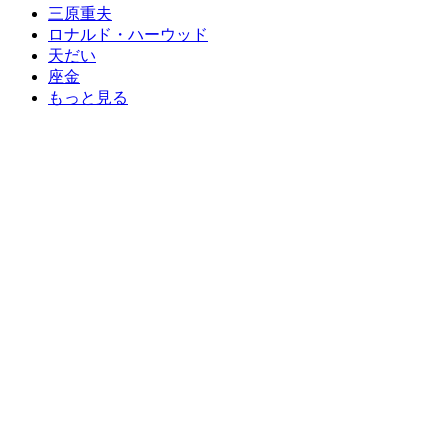
三原重夫
ロナルド・ハーウッド
天だい
座金
もっと見る