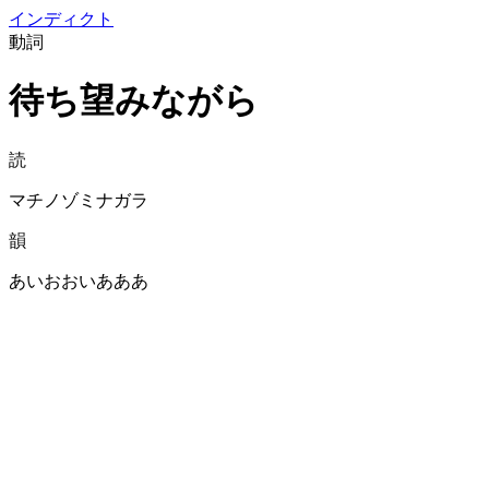
イン
ディクト
動詞
待ち望みながら
読
マチノゾミナガラ
韻
あいおおいあああ