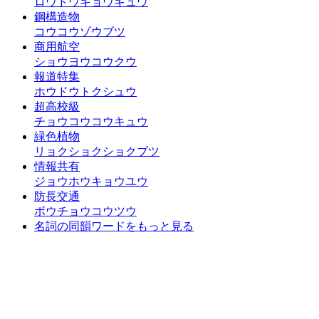
ロウドウキョウキュウ
鋼構造物
コウコウゾウブツ
商用航空
ショウヨウコウクウ
報道特集
ホウドウトクシュウ
超高校級
チョウコウコウキュウ
緑色植物
リョクショクショクブツ
情報共有
ジョウホウキョウユウ
防長交通
ボウチョウコウツウ
名詞の同韻ワードをもっと見る