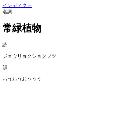
イン
ディクト
名詞
常緑植物
読
ジョウリョクショクブツ
韻
おうおうおううう