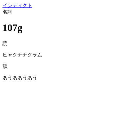
イン
ディクト
名詞
107g
読
ヒャクナナグラム
韻
あうああうあう