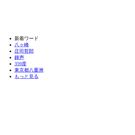
新着ワード
八ヶ峰
庄司哲郎
鐘声
359度
東京都八重洲
もっと見る