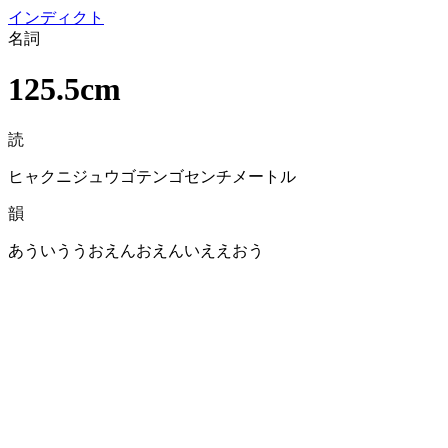
イン
ディクト
名詞
125.5cm
読
ヒャクニジュウゴテンゴセンチメートル
韻
あういううおえんおえんいええおう