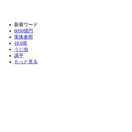
新着ワード
6050億円
実体参照
18.6倍
うじ虫
講平
もっと見る