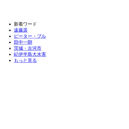
新着ワード
遠藤遥
ピーター・ブル
田中一朗
茨城・古河市
紀伊半島大水害
もっと見る