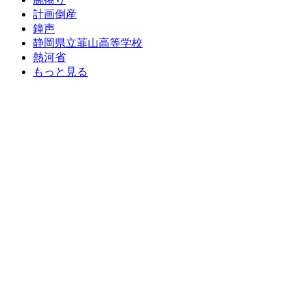
計画倒産
鐘声
静岡県立韮山高等学校
熱河省
もっと見る