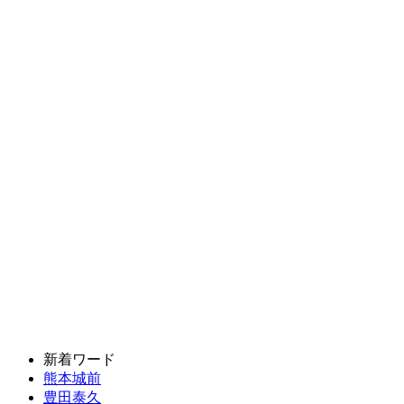
新着ワード
熊本城前
豊田泰久