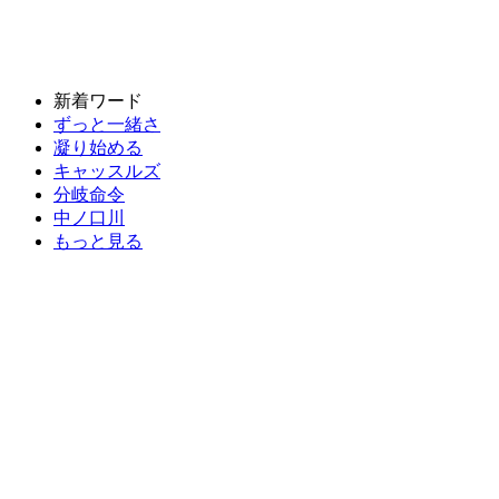
新着ワード
ずっと一緒さ
凝り始める
キャッスルズ
分岐命令
中ノ口川
もっと見る