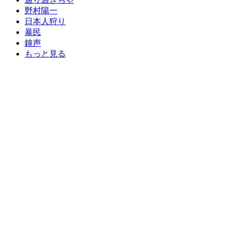
野村陽一
日本人狩り
暴民
鐘声
もっと見る