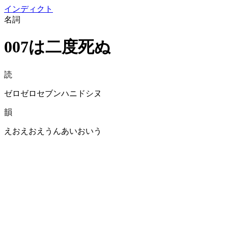
イン
ディクト
名詞
007は二度死ぬ
読
ゼロゼロセブンハニドシヌ
韻
えおえおえうんあいおいう