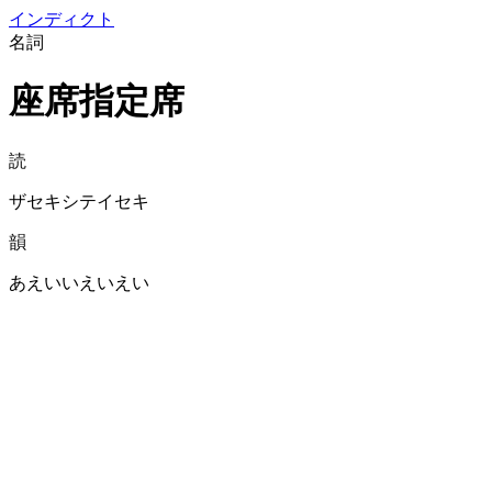
イン
ディクト
名詞
座席指定席
読
ザセキシテイセキ
韻
あえいいえいえい