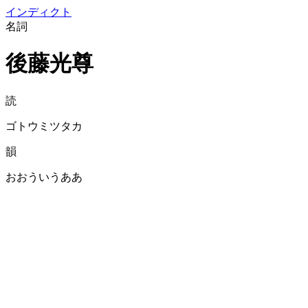
イン
ディクト
名詞
後藤光尊
読
ゴトウミツタカ
韻
おおういうああ