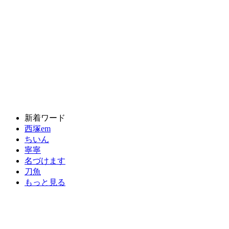
新着ワード
西塚em
ちいん
寧寧
名づけます
刀魚
もっと見る