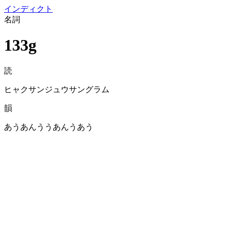
イン
ディクト
名詞
133g
読
ヒャクサンジュウサングラム
韻
あうあんううあんうあう