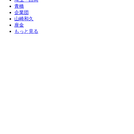
青橋
企業団
山崎和久
座金
もっと見る