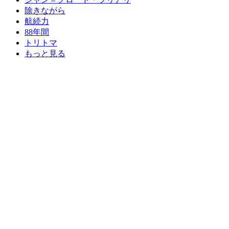
除きながら
航続力
88年間
トリトマ
もっと見る