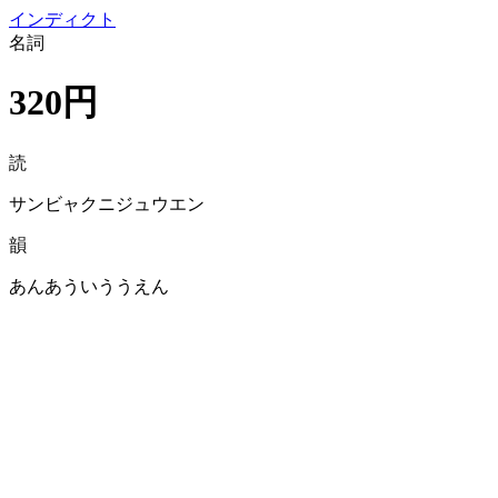
イン
ディクト
名詞
320円
読
サンビャクニジュウエン
韻
あんあういううえん