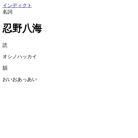
イン
ディクト
名詞
忍野八海
読
オシノハッカイ
韻
おいおあっあい