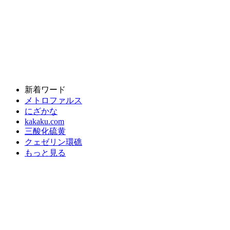
新着ワード
メトロファルス
にざかな
kakaku.com
三酸化硫黄
クェゼリン環礁
もっと見る