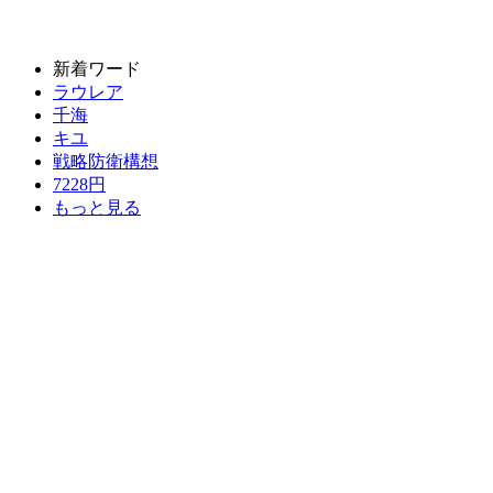
新着ワード
ラウレア
千海
キユ
戦略防衛構想
7228円
もっと見る