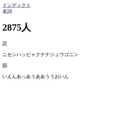
イン
ディクト
名詞
2875人
読
ニセンハッピャクナナジュウゴニン
韻
いえんあっあうああううおいん