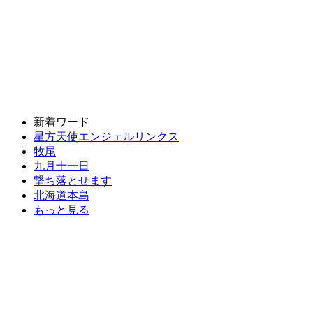
新着ワード
星方天使エンジェルリンクス
牧尾
九月十一日
撃ち落とせます
北海道本島
もっと見る