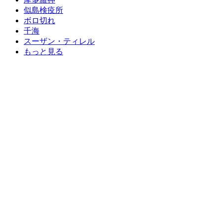
似島検疫所
ボロ切れ
千海
スーザン・ティレル
もっと見る