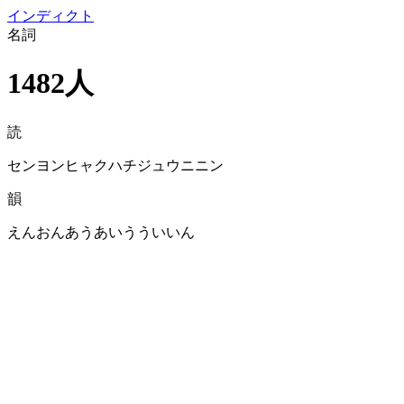
イン
ディクト
名詞
1482人
読
センヨンヒャクハチジュウニニン
韻
えんおんあうあいうういいん