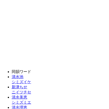
同韻ワード
清水池
シミズイケ
新津ちせ
ニイツチセ
清水美恵
シミズミエ
清水理恵