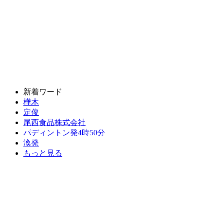
新着ワード
樺木
定俊
尾西食品株式会社
パディントン発4時50分
渙発
もっと見る