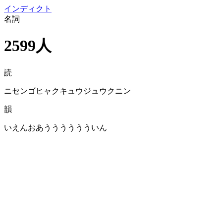
イン
ディクト
名詞
2599人
読
ニセンゴヒャクキュウジュウクニン
韻
いえんおあうううううういん