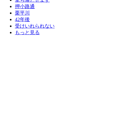
押小路通
栗平川
42年後
受けいれられない
もっと見る