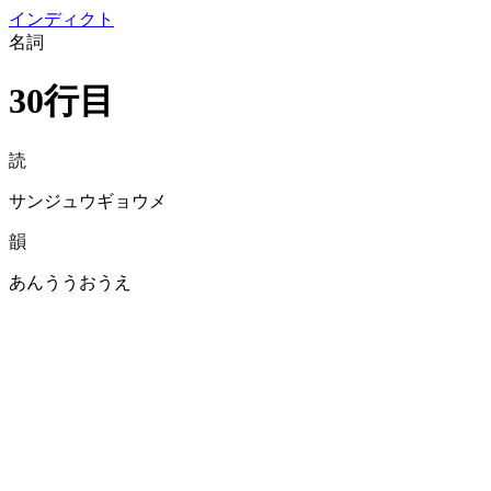
イン
ディクト
名詞
30行目
読
サンジュウギョウメ
韻
あんううおうえ