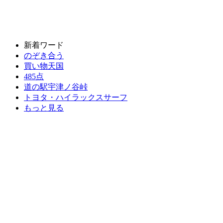
新着ワード
のぞき合う
買い物天国
485点
道の駅宇津ノ谷峠
トヨタ・ハイラックスサーフ
もっと見る