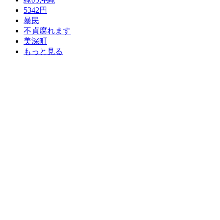
5342円
暴民
不貞腐れます
美深町
もっと見る