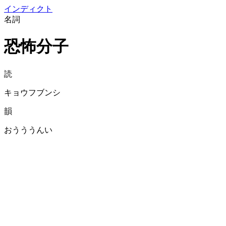
イン
ディクト
名詞
恐怖分子
読
キョウフブンシ
韻
おうううんい