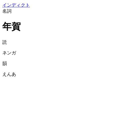
イン
ディクト
名詞
年賀
読
ネンガ
韻
えんあ