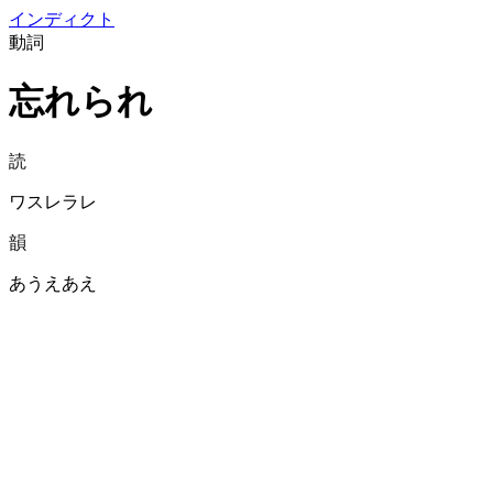
イン
ディクト
動詞
忘れられ
読
ワスレラレ
韻
あうえあえ