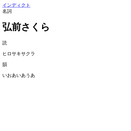
イン
ディクト
名詞
弘前さくら
読
ヒロサキサクラ
韻
いおあいあうあ