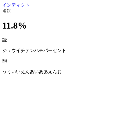
イン
ディクト
名詞
11.8%
読
ジュウイチテンハチパーセント
韻
うういいえんあいああえんお