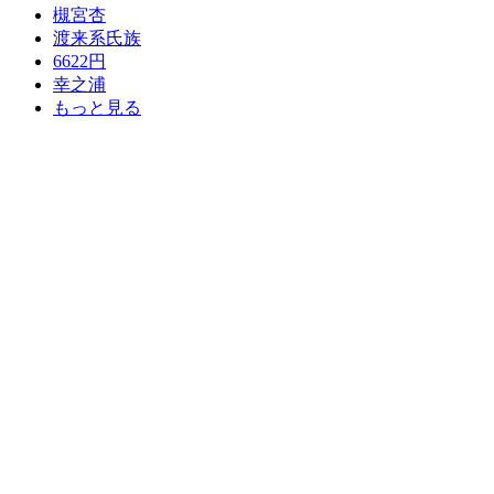
槻宮杏
渡来系氏族
6622円
幸之浦
もっと見る