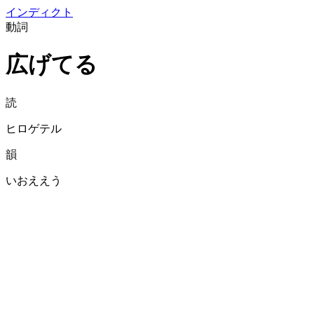
イン
ディクト
動詞
広げてる
読
ヒロゲテル
韻
いおええう