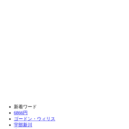
新着ワード
6866円
ゴードン・ウィリス
宇部新川