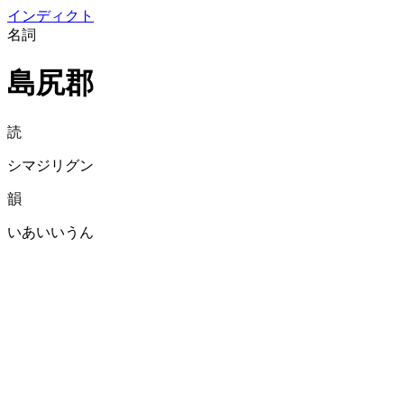
イン
ディクト
名詞
島尻郡
読
シマジリグン
韻
いあいいうん