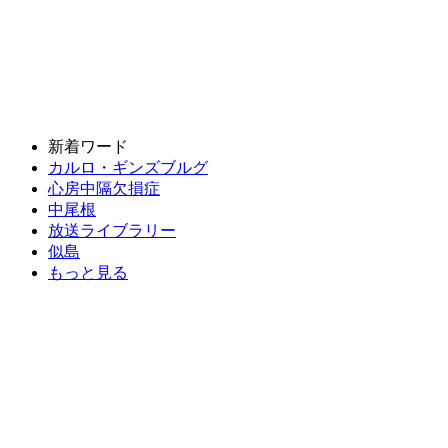
新着ワード
カルロ・ギンズブルグ
心房中隔欠損症
中尾根
放送ライブラリー
似島
もっと見る