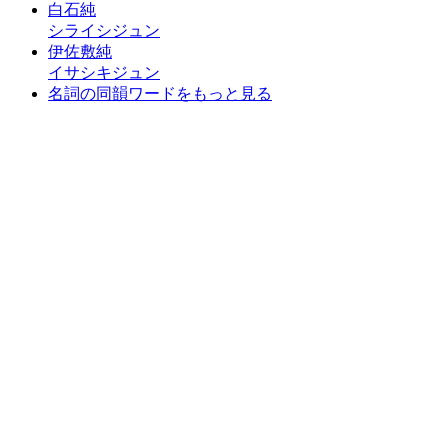
白石純
シライシジュン
伊佐敷純
イサシキジュン
名詞の同韻ワードをもっと見る