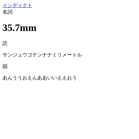
イン
ディクト
名詞
35.7mm
読
サンジュウゴテンナナミリメートル
韻
あんううおえんああいいええおう