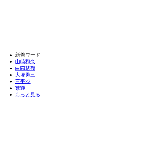
新着ワード
山崎和久
白隠慧鶴
大塚勇三
三平×2
繁輝
もっと見る