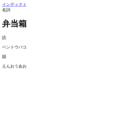
イン
ディクト
名詞
弁当箱
読
ベントウバコ
韻
えんおうあお