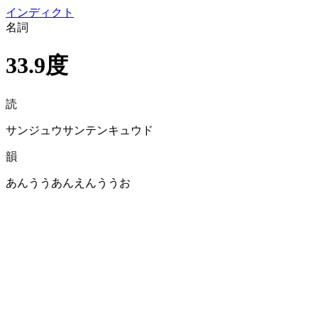
イン
ディクト
名詞
33.9度
読
サンジュウサンテンキュウド
韻
あんううあんえんううお