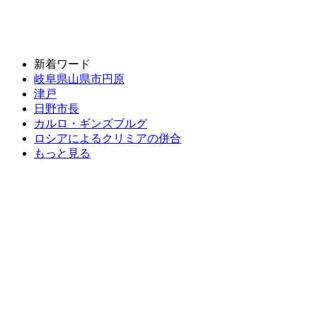
新着ワード
岐阜県山県市円原
津戸
日野市長
カルロ・ギンズブルグ
ロシアによるクリミアの併合
もっと見る