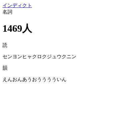
イン
ディクト
名詞
1469人
読
センヨンヒャクロクジュウクニン
韻
えんおんあうおうううういん