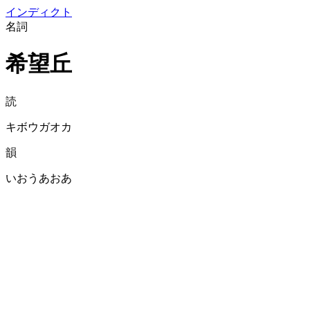
イン
ディクト
名詞
希望丘
読
キボウガオカ
韻
いおうあおあ