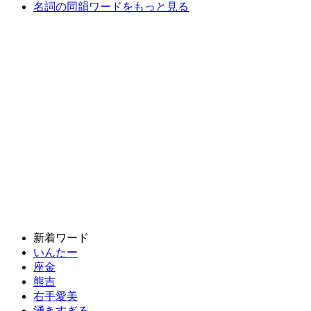
名詞の同韻ワードをもっと見る
新着ワード
いんたー
座金
熊吉
右手愛美
湧きすぎる