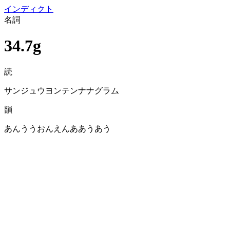
イン
ディクト
名詞
34.7g
読
サンジュウヨンテンナナグラム
韻
あんううおんえんああうあう