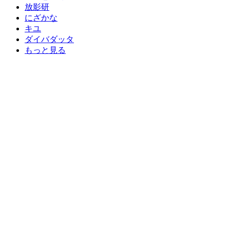
放影研
にざかな
キユ
ダイバダッタ
もっと見る