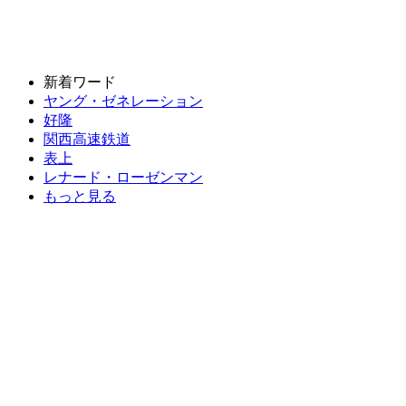
新着ワード
ヤング・ゼネレーション
好隆
関西高速鉄道
表上
レナード・ローゼンマン
もっと見る