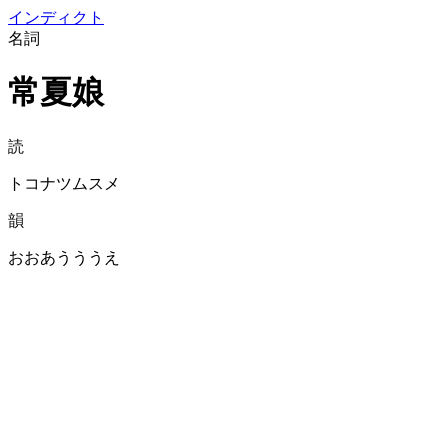
イン
ディクト
名詞
常夏娘
読
トコナツムスメ
韻
おおあうううえ