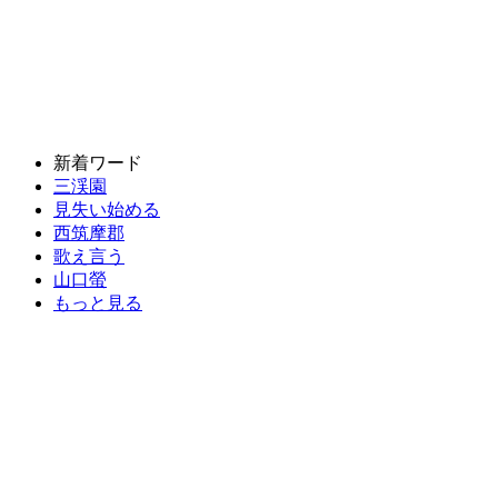
新着ワード
三渓園
見失い始める
西筑摩郡
歌え言う
山口螢
もっと見る