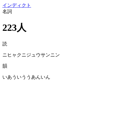
イン
ディクト
名詞
223人
読
ニヒャクニジュウサンニン
韻
いあういううあんいん