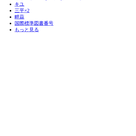
キユ
三平×2
畔蒜
国際標準図書番号
もっと見る