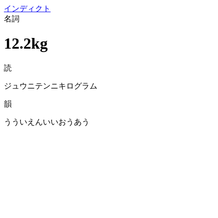
イン
ディクト
名詞
12.2kg
読
ジュウニテンニキログラム
韻
うういえんいいおうあう