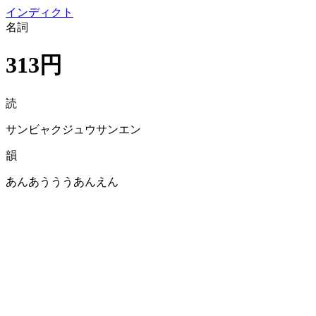
イン
ディクト
名詞
313円
読
サンビャクジュウサンエン
韻
あんあうううあんえん