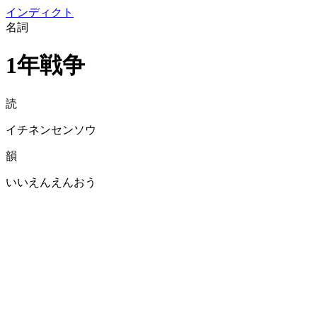
イン
ディクト
名詞
1年戦争
読
イチネンセンソウ
韻
いいえんえんおう